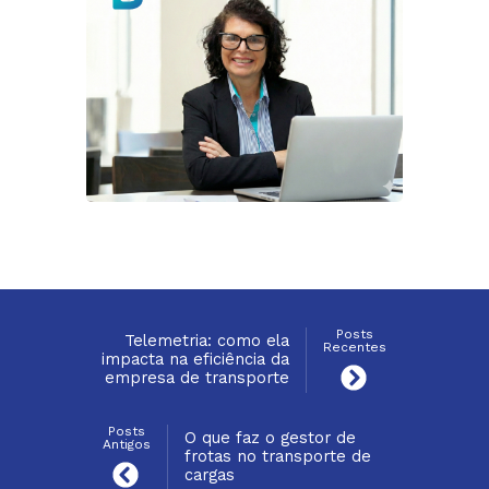
Posts
Telemetria: como ela
Recentes
impacta na eficiência da
empresa de transporte
Posts
O que faz o gestor de
Antigos
frotas no transporte de
cargas