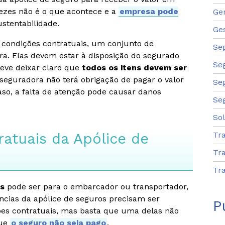
 vezes não é o que acontece e a
empresa pode
Ge
ustentabilidade.
Ge
 condições contratuais, um conjunto de
Se
ra. Elas devem estar à disposição do segurado
Se
deve deixar claro que
todos os itens devem ser
 seguradora não terá obrigação de pagar o valor
Se
aso, a falta de atenção pode causar danos
Se
So
atuais da Apólice de
Tr
Tr
Tra
as
pode ser para o embarcador ou transportador,
ncias da apólice de seguros precisam ser
P
es contratuais, mas basta que uma delas não
que
o seguro não seja pago
.