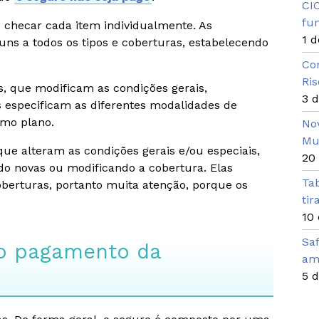
CI
fun
so checar cada item individualmente. As
1 d
uns a todos os tipos e coberturas, estabelecendo
Co
Ri
, que modificam as condições gerais,
3 
s especificam as diferentes modalidades de
mo plano.
No
Mu
ue alteram as condições gerais e/ou especiais,
20 
ndo novas ou modificando a cobertura. Elas
Tab
coberturas, portanto muita atenção, porque os
tir
10
Saf
 o pagamento da
am
5 