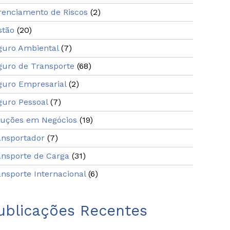
renciamento de Riscos
(2)
stão
(20)
guro Ambiental
(7)
guro de Transporte
(68)
guro Empresarial
(2)
guro Pessoal
(7)
luções em Negócios
(19)
ansportador
(7)
ansporte de Carga
(31)
nsporte Internacional
(6)
ublicações Recentes