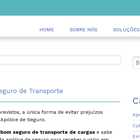
HOME
SOBRE NÓS
SOLUÇÕES
eguro de Transporte
C
evistos, a única forma de evitar prejuízos
Ap
 Apólice de Seguro.
Cy
bom seguro de transporte de cargas
e sabe
Em
da apólice de seguro para receber o valor em